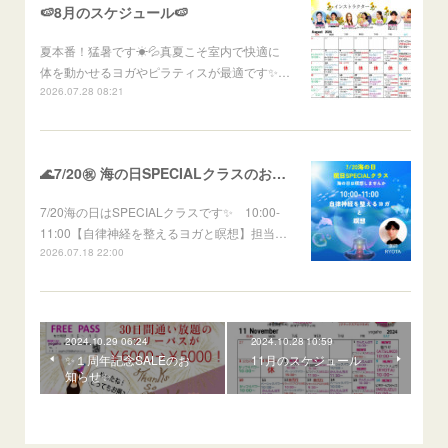
🍉8月のスケジュール🍉
夏本番！猛暑です☀💦真夏こそ室内で快適に
体を動かせるヨガやピラティスが最適です✨…
2026.07.28 08:21
🌊7/20㊗ 海の日SPECIALクラスのお知らせ🌊
7/20海の日はSPECIALクラスです✨ 10:00-
11:00【自律神経を整えるヨガと瞑想】担当…
2026.07.18 22:00
2024.10.29 06:24
2024.10.28 10:59
✨１周年記念SALEのお
11月のスケジュール
知らせ✨