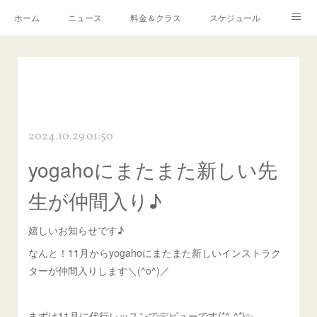
ホーム
ニュース
料金＆クラス
スケジュール
Q ＆ A
予約・お問い合わせ
感染症対策について
アクセス
リンク
2024.10.29 01:50
yogahoにまたまた新しい先
生が仲間入り♪
嬉しいお知らせです♪
なんと！11月からyogahoにまたまた新しいインストラク
ターが仲間入りします＼(^o^)／
まずは11月に代行レッスンでデビューです(*^-^*)✨