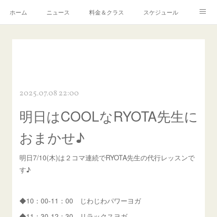
ホーム
ニュース
料金＆クラス
スケジュール
Q ＆ A
予約・お問い合わせ
感染症対策について
アクセス
リンク
2025.07.08 22:00
明日はCOOLなRYOTA先生に
おまかせ♪
明日7/10(木)は２コマ連続でRYOTA先生の代行レッスンで
す♪
◆10：00-11：00 じわじわパワーヨガ
◆11：30-12：30 リラックスヨガ