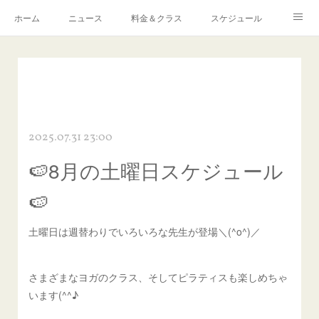
ホーム
ニュース
料金＆クラス
スケジュール
Q ＆ A
予約・お問い合わせ
感染症対策について
アクセス
リンク
2025.07.31 23:00
🍉8月の土曜日スケジュール
🍉
土曜日は週替わりでいろいろな先生が登場＼(^o^)／
さまざまなヨガのクラス、そしてピラティスも楽しめちゃ
います(^^♪