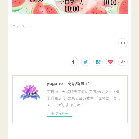
ニュース
(
307
)
yogaho 商店街ヨガ
商店街ヨガ 横浜天王町の商店街(アクティ天
王町商店会) にあるヨガ教室 「気軽に、楽し
く」ヨガしませんか？
フォロー