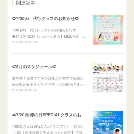
関連記事
🌻7/30㈭ 代行クラスのお知らせ🌻
7/30 (木) 代行レッスンのお知らせです。
◆11:30-12:30【かんたんヨガ】MIZUHO …
2026.07.28 22:00
🍉8月のスケジュール🍉
夏本番！猛暑です☀💦真夏こそ室内で快適に
体を動かせるヨガやピラティスが最適です✨…
2026.07.28 08:21
🌊7/20㊗ 海の日SPECIALクラスのお知らせ🌊
7/20海の日はSPECIALクラスです✨ 10:00-
11:00【自律神経を整えるヨガと瞑想】担当…