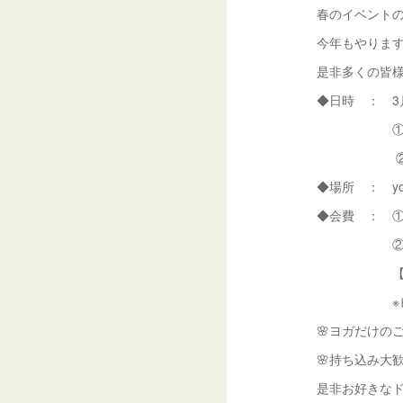
春のイベントの
今年もやります＼
是非多くの皆
◆日時 ： 3月
①めぐるヨガ
②お花見 
◆場所 ： yo
◆会費 ： 
②お花見 
【シウマイ弁
※ビール、酎
🌸ヨガだけの
🌸持ち込み大歓
是非お好きな