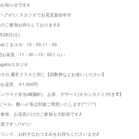
お知らせです♪
(^o^)／スタジオでお花見宴会🌸🍺
様のご参加お待ちしております♪
28日(土)
 10：00‐11：00
11：30～13：00くらい
gahoスタジオ
①ヨガ 通常クラスと同じ【回数券などお使いください】
￥1,500円
当(崎陽軒)、お茶、デザート(オカシタクミ)付き❣】
ハイ等は別途ご用意いたします(*^▽^*)
ご参加、お花見だけのご参加も大歓迎です♪
迎です＼(^o^)／
ドリンク、お好きなおつまみをお持ちくださいませ♪