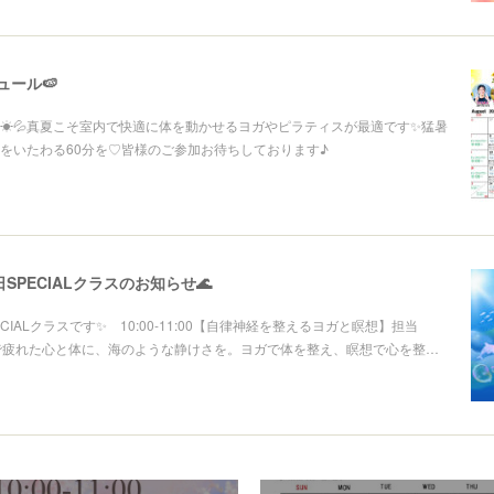
ュール🍉
☀💦真夏こそ室内で快適に体を動かせるヨガやピラティスが最適です✨猛暑
をいたわる60分を♡皆様のご参加お待ちしております♪
の日SPECIALクラスのお知らせ🌊
PECIALクラスです✨ 10:00-11:00【自律神経を整えるヨガと瞑想】担当
さで疲れた心と体に、海のような静けさを。ヨガで体を整え、瞑想で心を整…