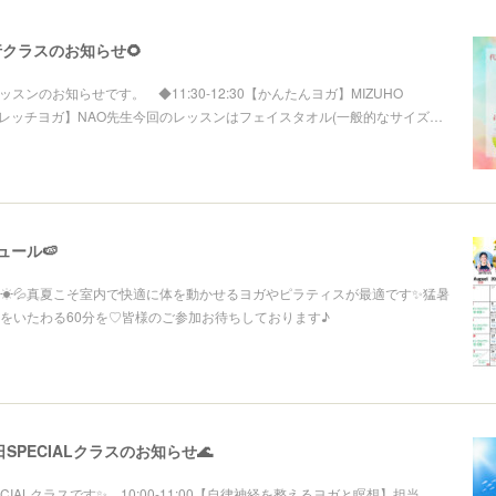
代行クラスのお知らせ🌻
行レッスンのお知らせです。 ◆11:30-12:30【かんたんヨガ】MIZUHO
レッチヨガ】NAO先生今回のレッスンはフェイスタオル(一般的なサイズ…
ュール🍉
☀💦真夏こそ室内で快適に体を動かせるヨガやピラティスが最適です✨猛暑
をいたわる60分を♡皆様のご参加お待ちしております♪
の日SPECIALクラスのお知らせ🌊
PECIALクラスです✨ 10:00-11:00【自律神経を整えるヨガと瞑想】担当