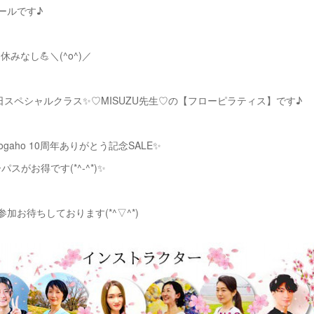
ールです♪
は休みなし💪＼(^o^)／
日スペシャルクラス✨♡MISUZU先生♡の【フローピラティス】です♪
ogaho 10周年ありがとう記念SALE✨
スがお得です(*^-^*)✨
加お待ちしております(*^▽^*)