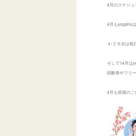
4月のスケジュ
4月もyogaho
４/２９㊗は祝
そして!❕4月はy
回数券やフリーパ
4月も皆様のご参