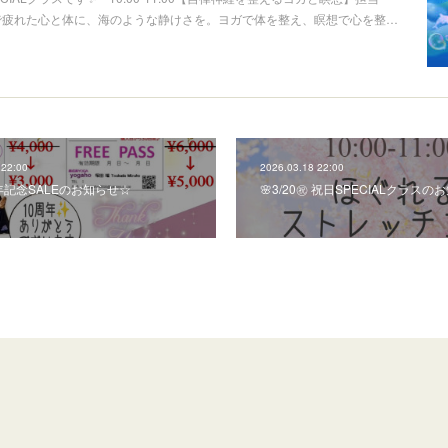
さで疲れた心と体に、海のような静けさを。ヨガで体を整え、瞑想で心を整…
 22:00
2026.03.18 22:00
記念SALEのお知らせ☆
🌸3/20㊗ 祝日SPECIALクラスの