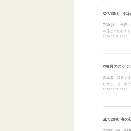
🌻7/30㈭ 
7/30 (木) 代
➡【ほぐれるスト
2026.07.28 22:00
🍉8月のスケジ
夏本番！猛暑です
だからこそ、自分
2026.07.28 08:21
🌊7/20㊗ 海
7/20海の日はS