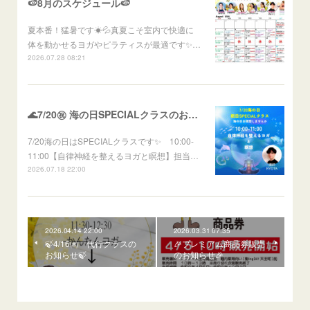
🍉8月のスケジュール🍉
夏本番！猛暑です☀💦真夏こそ室内で快適に
体を動かせるヨガやピラティスが最適です✨…
2026.07.28 08:21
🌊7/20㊗ 海の日SPECIALクラスのお知らせ🌊
7/20海の日はSPECIALクラスです✨ 10:00-
11:00【自律神経を整えるヨガと瞑想】担当…
2026.07.18 22:00
2026.04.14 22:00
2026.03.31 07:35
🍃4/16㈭ 代行クラスの
🎉プレミアム商品券販売
お知らせ🍃
のお知らせ🎉