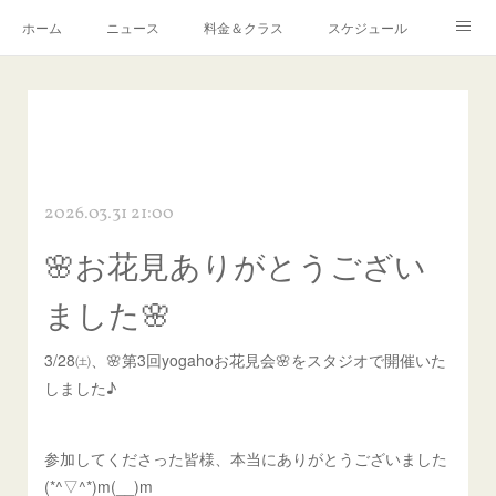
ホーム
ニュース
料金＆クラス
スケジュール
Q ＆ A
予約・お問い合わせ
感染症対策について
アクセス
リンク
2026.03.31 21:00
🌸お花見ありがとうござい
ました🌸
3/28㈯、🌸第3回yogahoお花見会🌸をスタジオで開催いた
しました♪
参加してくださった皆様、本当にありがとうございました
(*^▽^*)m(__)m