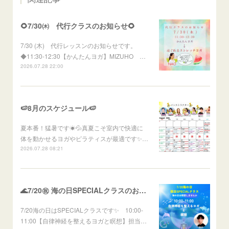
🌻7/30㈭ 代行クラスのお知らせ🌻
7/30 (木) 代行レッスンのお知らせです。
◆11:30-12:30【かんたんヨガ】MIZUHO …
2026.07.28 22:00
🍉8月のスケジュール🍉
夏本番！猛暑です☀💦真夏こそ室内で快適に
体を動かせるヨガやピラティスが最適です✨…
2026.07.28 08:21
🌊7/20㊗ 海の日SPECIALクラスのお知らせ🌊
7/20海の日はSPECIALクラスです✨ 10:00-
11:00【自律神経を整えるヨガと瞑想】担当…