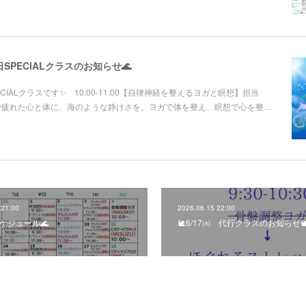
の日SPECIALクラスのお知らせ🌊
PECIALクラスです✨ 10:00-11:00【自律神経を整えるヨガと瞑想】担当
さで疲れた心と体に、海のような静けさを。ヨガで体を整え、瞑想で心を整…
 21:00
2026.06.15 22:00
スケジュール🌊
🐌6/17㈬ 代行クラスのお知らせ