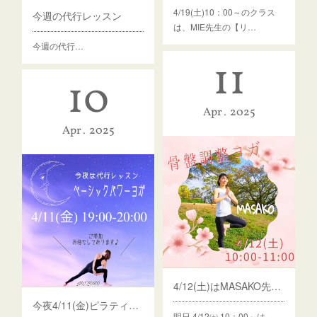
4/19(土)10：00～のクラス
今週の代行レッスン
は、MIE先生の【リ…
今週の代行…
11
10
Apr
2025
Apr
2025
4/12(土)はMASAKO先生の【骨盤調整ヨガ】♡
今夜4/11(金)ピラティス→パワーヨガに変更いたしますm(__)m
明日 4/12㈯ 10：00～は