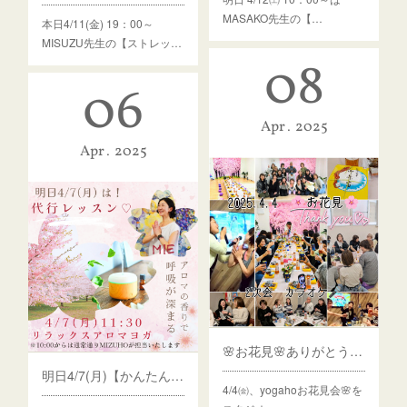
MASAKO先生の【…
本日4/11(金) 19：00～
MISUZU先生の【ストレッ…
08
06
Apr
2025
Apr
2025
🌸お花見🌸ありがとうございました(*^-^*)✨
明日4/7(月)【かんたんヨガ】→MIE先生の【リラックスアロマヨガ】に変更となりますm(__)m
4/4㈮、yogahoお花見会🌸を