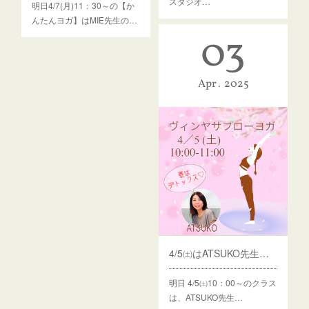
スタジオ…
明日4/7(月)11：30～の【か
んたんヨガ】はMIE先生の…
03
Apr
2025
4/5㈯はATSUKO先生の【ヴィンヤサフローヨガ】♪
明日 4/5㈯10：00～のクラス
は、ATSUKO先生…