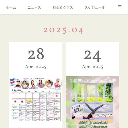
ホーム
ニュース
料金＆クラス
スケジュール
Q ＆ A
予約・お問い合わせ
感染症対策について
2025
.
04
アクセス
リンク
28
24
Apr
2025
Apr
2025