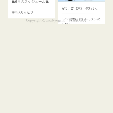
🐌6月のスケジュール🐌
🍃5／21 (木) 代行レッスンのお知らせ🍃
梅雨入りも近づ…
5／21 (木) 代行レッスンの
Copyright ©
2026
yogaho 商店街ヨガ
.
お知らせ…